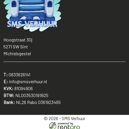
Hoogstraat 30j
5271 SW
Sint
Michielsgestel
T:
0633626141
E:
info@smsverhuur.nl
KVK:
81094906
BTW:
NL003530191B25
Bank:
NL26 Rabo 0361923465
© 2026 - SMS Verhuur