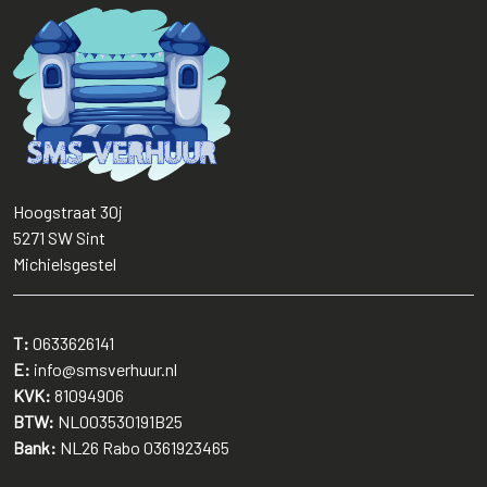
Hoogstraat 30j
5271 SW
Sint
Michielsgestel
T:
0633626141
E:
info@smsverhuur.nl
KVK:
81094906
BTW:
NL003530191B25
Bank:
NL26 Rabo 0361923465