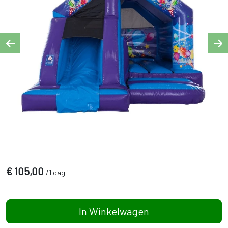
Previous
Ne
€
105,00
/
1 dag
In Winkelwagen