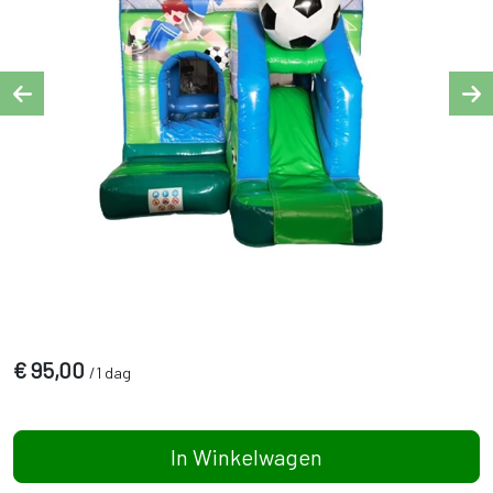
Previous
Ne
€
95,00
/
1 dag
In Winkelwagen