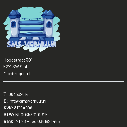
Hoogstraat 30j
5271 SW
Sint
Michielsgestel
T:
0633626141
E:
info@smsverhuur.nl
KVK:
81094906
BTW:
NL003530191B25
Bank:
NL26 Rabo 0361923465