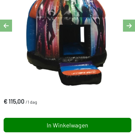
Previous
Ne
€
115,00
/
1 dag
In Winkelwagen