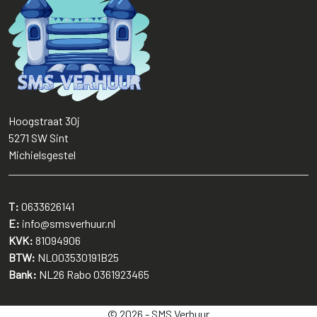
Hoogstraat 30j
5271 SW
Sint
Michielsgestel
T:
0633626141
E:
info@smsverhuur.nl
KVK:
81094906
BTW:
NL003530191B25
Bank:
NL26 Rabo 0361923465
© 2026 - SMS Verhuur