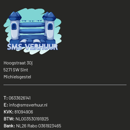
Hoogstraat 30j
5271 SW
Sint
Michielsgestel
T:
0633626141
E:
info@smsverhuur.nl
KVK:
81094906
BTW:
NL003530191B25
Bank:
NL26 Rabo 0361923465