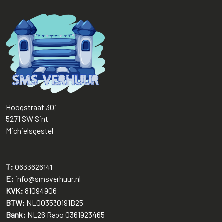
Hoogstraat 30j
5271 SW
Sint
Michielsgestel
T:
0633626141
E:
info@smsverhuur.nl
KVK:
81094906
BTW:
NL003530191B25
Bank:
NL26 Rabo 0361923465